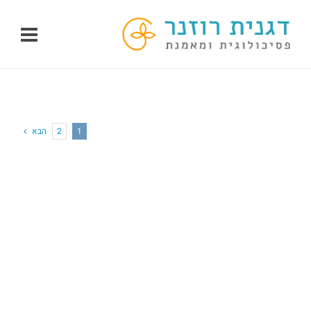
לג
תוכן
1
2
הבא