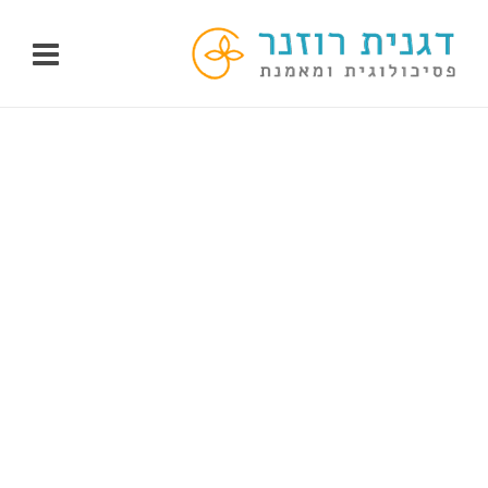
לג
תוכן