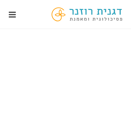
לג
תוכן