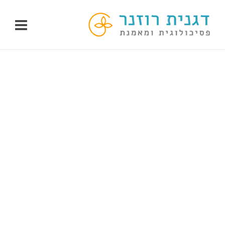
לג
תוכן