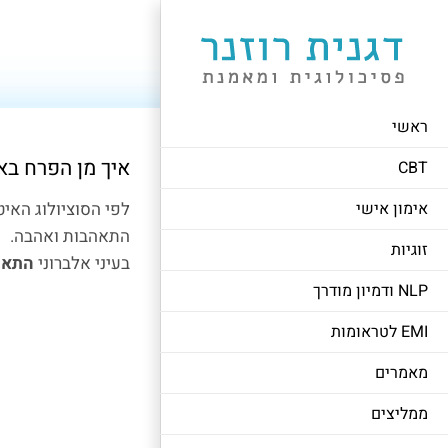
לג
תוכן
ראשי
איך מן הפרח בא
CBT
אימון אישי
לפי הסוציולוג האי
התאהבות ואהבה.
זוגיות
בעיני אלברוני
התאהב
NLP ודמיון מודרך
EMI לטראומות
מאמרים
ממליצים