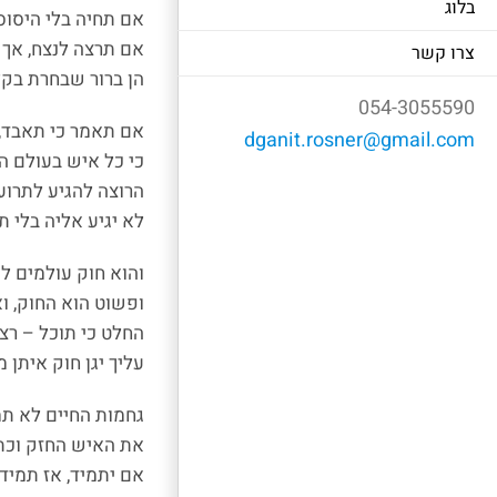
בלוג
אם תחיה בלי היסוס
אם תרצה לנצח, אך 
צרו קשר
הן ברור שבחרת בק
054-3055590
אם תאמר כי תאבד, 
dganit.rosner@gmail.com
כי כל איש בעולם ה
הרוצה להגיע לתרועת
לא יגיע אליה בלי ת
והוא חוק עולמים ל
ופשוט הוא החוק, וא
החלט כי תוכל – רצו
עליך יגן חוק איתן מ
גחמות החיים לא ת
את האיש החזק וכת
אם יתמיד, אז תמיד, 