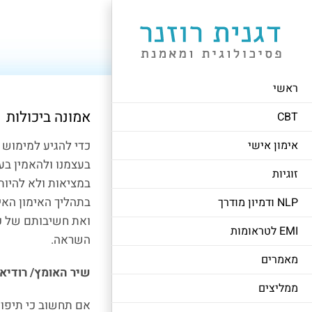
לג
תוכן
ראשי
אמונה ביכולות
CBT
אימון אישי
כדי להגיע למימוש ה
בעצמנו ולהאמין בעצ
זוגיות
במציאות ולא להיות
בתהליך האימון האי
NLP ודמיון מודרך
ואת חשיבותם של כ
EMI לטראומות
השראה.
מאמרים
שיר האומץ/ רודיאר
ממליצים
אם תחשוב כי תיפול