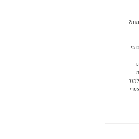
מות?
 בי
ו
ה
למוד
ערי