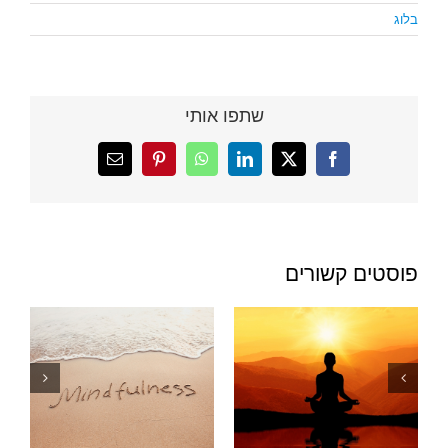
בלוג
שתפו אותי
X
Facebook
LinkedIn
WhatsApp
Pinterest
כתובת
דואר
אלקטרוני
פוסטים קשורים