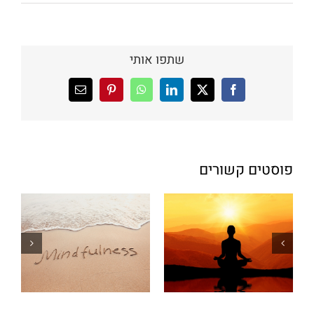
שתפו אותי
X
Facebook
LinkedIn
WhatsApp
Pinterest
כתובת
דואר
אלקטרוני
פוסטים קשורים