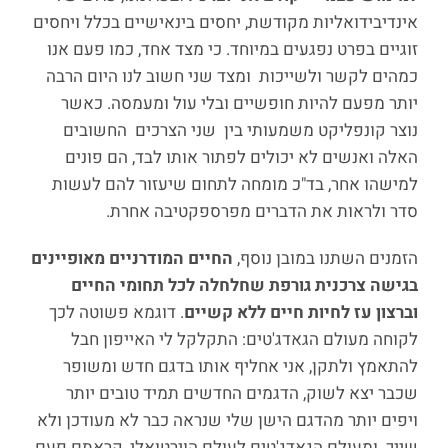
אינדיבידואליות מקודשת, יחסים בינאישיים בכלל ויחסים
זוגיים בפרט נפגעים במיוחד. כי מצד אחד, כמו פעם אנו
כמהים לקשר ולשייכות ומצד שני חשוב לנו היום הרבה
יותר מפעם להיות חופשיים ובלי עול ומעמסה. כאשר
נוצר קונפליקט משמעותי בין שני הצרכים החשובים
האלה ואנשים לא יכולים לפתור אותו לבד, הם פונים
למישהו אחר, בד"כ מומחה לתחום שיעזור להם לעשות
סדר ולראות את הדברים מפרספקטיבה אחרת.
הזמנים השתנו במובן נוסף,
החיים המודרניים מאופיינים
בגישה צרכנית גורפת שחלחלה לכל תחומי החיים
וברצון עז לחיות חיים ללא קשיים
. דוגמא פשוטה לכך
לקוחה מעולם הגאדג'טים: התקלקל לי האייפון חבל
להתאמץ ולתקן, אני אחליף אותו בדגם חדש ומשופר
שכבר יצא לשוק, הדגמים החדשים תמיד טובים יותר
ויפים יותר מהדגם הישן שלי שנראה כבר לא מעודכן ולא
שייך. ומעולם הגאדג'טים לעולם הוירטואלי, קראתם פעם