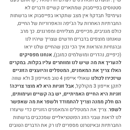
סטטוסים בפייסבוק שמתארים קשיים ודברים לא
נעימים? תבדקו! אין מצב שתקראו בפייסבוק או ברשתות
החברתיות האחרות על הג'יפה והאפרוריות של החיים,
כולם מגניבים, מכייפים, מצליחים ומפרגנים. כך מרב
שאנחנו מוצפים בדברים חדשים שצריך שיהיו לנו
ובהנחיות והוראות איך הכי נכון שהחיים שלנו יראו
(כיפיים, נהדרים ומושלמים כמובן),
אנחנו מפסיקים
להעריך את מה שיש לנו ומוותרים עליו בקלות. במקרים
האלו צריך את המאמנים, המטפלים והיועצים הזוגיים
שיזכירו לכולנו
שאולי אייפון 4 טוב מאייפון 3 ולא שווה
לתקן אייפון 3 מקולקל,
אבל זוגיות היא לא מוצר צריכה!
זוגיות היא החיים האמיתיים, יש בה קשיים ועימותים,
הם חלק ממנה וצריך להתמודד ולשפר את מה שאפשר
לשפר
. צריך את המטפלים והמאמנים הזוגיים כדי שיעזרו
לנו לראות שבני הזוג הפוטנציאליים שמככבים ברשתות
החברתיות ובאינטרנט מספרים לנו רק את הדברים הטובים