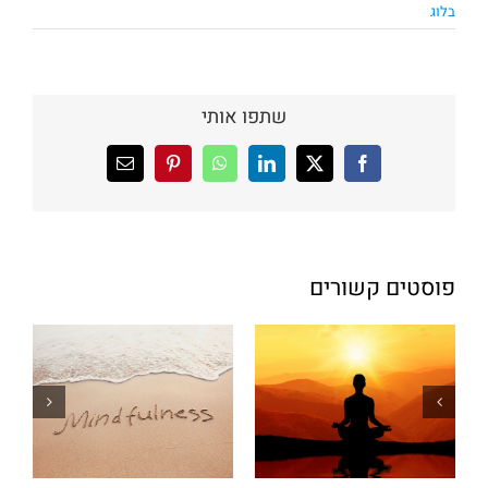
בלוג
שתפו אותי
X
Facebook
LinkedIn
WhatsApp
Pinterest
כתובת
דואר
אלקטרוני
פוסטים קשורים