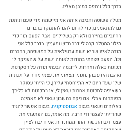
בדרך כלל ניתפס כמובן מאליו.
מטלה פשוטה וחביבה אותה אני מיישמת מדי פעם ונותנת
גם למתאמנים, כדי לגרום להם להתמקד בדברים
החיוביים בחייהם ולא רק בשליליים. אבל הפעם תוך כדי
מילוי המטלה קרה לי דבר חדש ומעניין. בדרך כלל אני
מודה לאיזו שהיא ישות ערטילאית על המשפחה, החברים
וכו'. הפעם פצחתי בתודות לאותה ישות על שהעניקה לי
תכונות כאלה ואחרות, לדוגמה הבעתי תודה על הסקרנות
ואהבת הידע בהן נחנתי. מצאתי את עצמי מודה על תכונות
שלי שעד היום לא התייחסתי עליהן, כי הייתי עסוקה
בשאיפה לתכונות אחרות שאין לי, או בתכונות לא כל-כך
מפותחות אצלי. אם ניקח בחשבון שאני לא מאמינה
באלוהים ושאני בעצם
אגנוסטיקנית
, בעצם אפשר להגיד
שהודיתי לעצמי ודי הרבה. מה אומר, גם הפתעתי את
עצמי וגם הרגשתי התרוממות רוח. אני חייבת לציין
שבתקופה האחרונה אני קוראת לא מעט על בודהיזם