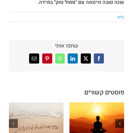
שנה טובה ונינוחה עם "סמול טוק" במידה.
בלוג
שתפו אותי
X
Facebook
LinkedIn
WhatsApp
Pinterest
כתובת
דואר
אלקטרוני
פוסטים קשורים