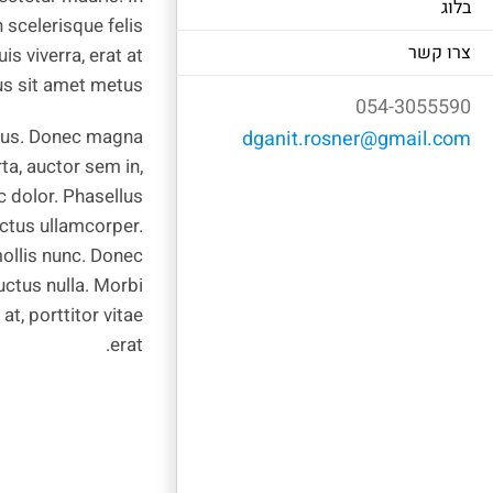
בלוג
 scelerisque felis
צרו קשר
s viverra, erat at
tus sit amet metus.
054-3055590
metus. Donec magna
dganit.rosner@gmail.com
rta, auctor sem in,
 dolor. Phasellus
ectus ullamcorper.
 mollis nunc. Donec
luctus nulla. Morbi
at, porttitor vitae
erat.