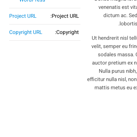
venenatis est vit
dictum ac. Sed 
Project URL
Project URL:
loborti
Copyright URL
Copyright:
Ut hendrerit nisl t
velit, semper eu fri
sodales massa. C
auctor pretium ex n
Nulla purus nibh,
efficitur nulla nisl, n
mattis metus eu ex 