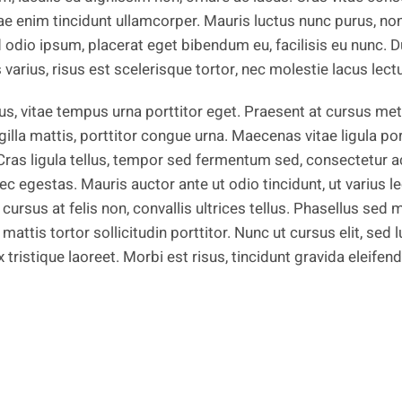
ae enim tincidunt ullamcorper. Mauris luctus nunc purus, non
odio ipsum, placerat eget bibendum eu, facilisis eu nunc. Dui
s varius, risus est scelerisque tortor, nec molestie lacus lec
ellus, vitae tempus urna porttitor eget. Praesent at cursus 
ngilla mattis, porttitor congue urna. Maecenas vitae ligula po
ras ligula tellus, tempor sed fermentum sed, consectetur ac
ec egestas. Mauris auctor ante ut odio tincidunt, ut varius l
 cursus at felis non, convallis ultrices tellus. Phasellus sed
on mattis tortor sollicitudin porttitor. Nunc ut cursus elit, sed 
tristique laoreet. Morbi est risus, tincidunt gravida eleifend 