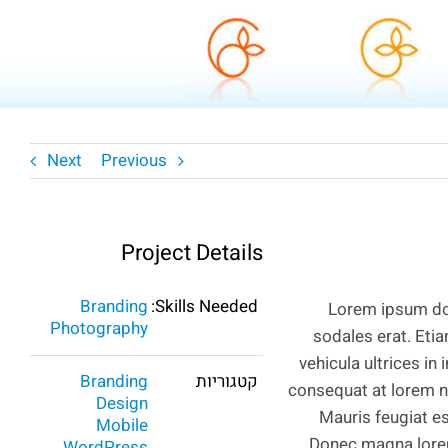
N
Next
Previous
Project Details
Branding
Skills Needed:
Lorem ipsum dol
Photography
sodales erat. Etiam
vehicula ultrices in
קטגוריות
Branding
consequat at lorem no
Design
Mauris feugiat e
Mobile
Donec magna lorem,
WordPress