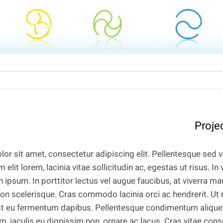
on Mattis Tortor
Proje
or sit amet, consectetur adipiscing elit. Pellentesque sed v
 elit lorem, lacinia vitae sollicitudin ac, egestas ut risus. In 
 in ipsum. In porttitor lectus vel augue faucibus, at viverra 
n scelerisque. Cras commodo lacinia orci ac hendrerit. Ut 
st eu fermentum dapibus. Pellentesque condimentum aliquet d
 iaculis eu dignissim non, ornare ac lacus. Cras vitae cons